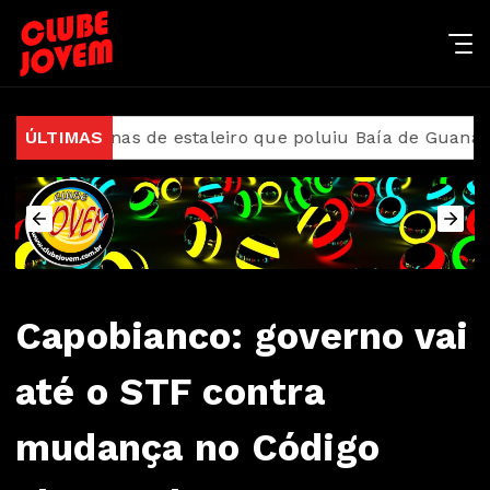
donas de estaleiro que poluiu Baía de Guanabara
ÚLTIMAS
M
Capobianco: governo vai
até o STF contra
mudança no Código