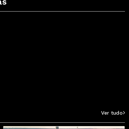
as
Top 10 do Ouvinte
Ver destaque
Ver tudo