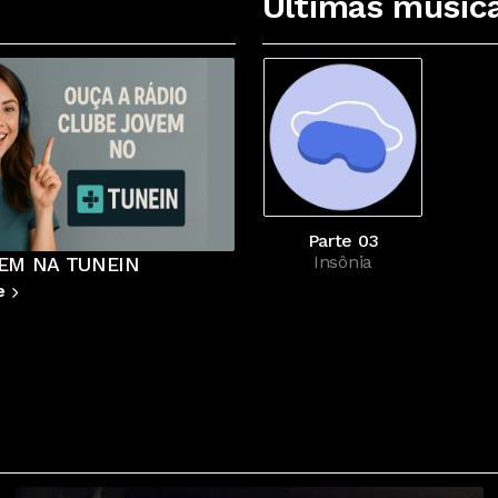
Últimas músic
Parte 03
Insônia
FACEBOOK
ue
Ver destaque