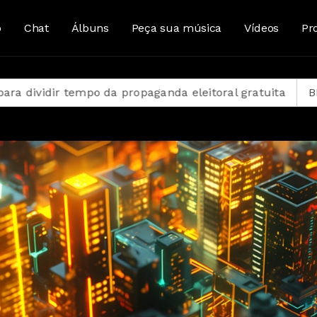
o
Chat
Álbuns
Peça sua música
Vídeos
Pr
paganda eleitoral gratuita
BID amplia para US$ 4 bil