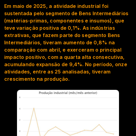
Em maio de 2025, a atividade industrial foi
sustentada pelo segmento de Bens Intermediários
(matérias-primas, componentes e insumos), que
teve variação positiva de 0,1%. As indústrias
extrativas, que fazem parte do segmento Bens
Intermediários, tiveram aumento de 0,8% na
comparação com abril, e exerceram o principal
impacto positivo, com a quarta alta consecutiva,
acumulando expansão de 9,4%. No período, onze
atividades, entre as 25 analisadas, tiveram
crescimento na produção.