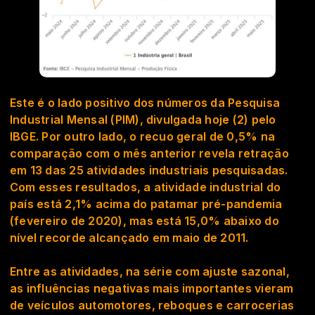
Este é o lado positivo dos números da Pesquisa
Industrial Mensal (PIM), divulgada hoje (2) pelo
IBGE. Por outro lado, o recuo geral de 0,5% na
comparação com o mês anterior revela retração
em 13 das 25 atividades industriais pesquisadas.
Com esses resultados, a atividade industrial do
país está 2,1% acima do patamar pré-pandemia
(fevereiro de 2020), mas está 15,0% abaixo do
nível recorde alcançado em maio de 2011.
Entre as atividades, na série com ajuste sazonal,
as influências negativas mais importantes vieram
de veículos automotores, reboques e carrocerias